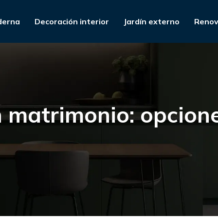
derna
Decoración interior
Jardín externo
Renov
n matrimonio: opcion