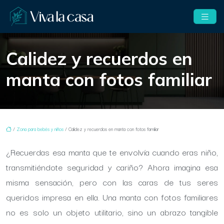
Calidez y recuerdos en
manta con fotos familiar
/
Zona para bebés y niños
/ Calidez y recuerdos en manta con fotos familiar
¿Recuerdas esa manta que te envolvía cuando eras niño,
transmitiéndote seguridad y cariño? Ahora imagina esa
misma sensación, pero con las caras de tus seres
queridos impresa en ella. Una manta con fotos familiares
no es solo un objeto utilitario, sino un abrazo tangible