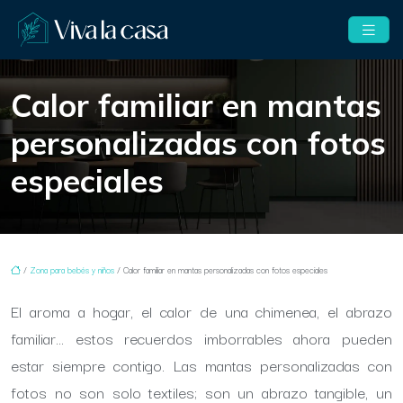
Calor familiar en mantas
personalizadas con fotos
especiales
/
Zona para bebés y niños
/ Calor familiar en mantas personalizadas con fotos especiales
El aroma a hogar, el calor de una chimenea, el abrazo
familiar… estos recuerdos imborrables ahora pueden
estar siempre contigo. Las mantas personalizadas con
fotos no son solo textiles; son un abrazo tangible, un