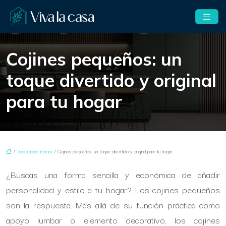
Cojines pequeños: un
toque divertido y original
para tu hogar
/
Decoración interior
/ Cojines pequeños: un toque divertido y original para tu hogar
¿Buscas una forma sencilla y económica de añadir
personalidad y estilo a tu hogar? Los cojines pequeños
son la respuesta. Más allá de su función práctica como
apoyo lumbar o elemento decorativo, los cojines