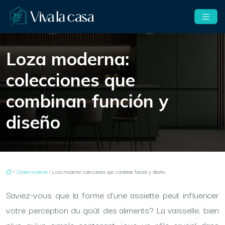
Loza moderna:
colecciones que
combinan función y
diseño
/
Cocina moderna
/ Loza moderna: colecciones que combinan función y diseño
Saviez-vous que la forme d’une assiette peut influencer
votre perception du goût des aliments? La vaisselle, bien
plus qu’un simple contenant, joue un rôle crucial dans