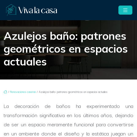
Azulejos baño: patrones
geométricos en espacios
actuales
/
Renovaciones caseras
/ Azulejos baño: patrones geométricos en espacios actuales
La decoración de baños ha experimentado una
transformación significativa en los últimos años, dejando
de ser un espacio meramente funcional para convertirse
en un ambiente donde el diseño y la estética juegan un