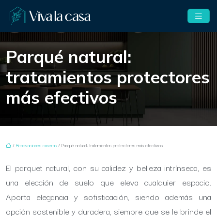
Parqué natural:
tratamientos protectores
más efectivos
/
Renovaciones caseras
/ Parqué natural: tratamientos protectores más efectivos
El parquet natural, con su calidez y belleza intrínseca, es
una elección de suelo que eleva cualquier espacio.
Aporta elegancia y sofisticación, siendo además una
opción sostenible y duradera, siempre que se le brinde el