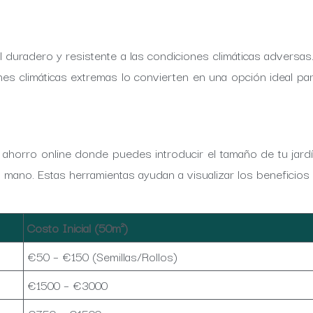
al duradero y resistente a las condiciones climáticas advers
iones climáticas extremas lo convierten en una opción ideal p
de ahorro online donde puedes introducir el tamaño de tu jar
da mano. Estas herramientas ayudan a visualizar los beneficio
Costo Inicial (50m²)
€50 – €150 (Semillas/Rollos)
€1500 – €3000