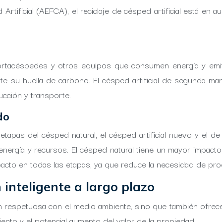
tificial (AEFCA), el reciclaje de césped artificial está en au
ortacéspedes y otros equipos que consumen energía y emiten
ente su huella de carbono. El césped artificial de segunda ma
cción y transporte.
do
 etapas del césped natural, el césped artificial nuevo y el 
ergía y recursos. El césped natural tiene un mayor impacto 
pacto en todas las etapas, ya que reduce la necesidad de pr
 inteligente a largo plazo
n respetuosa con el medio ambiente, sino que también ofrece 
iento y el potencial aumento del valor de la propiedad.