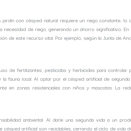
Un jardín con césped natural requiere un riego constante,
la necesidad de riego, generando un ahorro significativo. E
ón de este recurso vital. Por ejemplo, según la Junta de And
uso de fertilizantes, pesticidas y herbicidas para controla
 la fauna local. Al optar por el césped artificial de segunda
nte en zonas residenciales con niños y mascotas. La redu
ponsabilidad ambiental. Al darle una segunda vida a un pr
e césped artificial son reciclables, cerrando el ciclo de vid