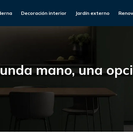
derna
Decoración interior
Jardín externo
Renov
egunda mano, una opci