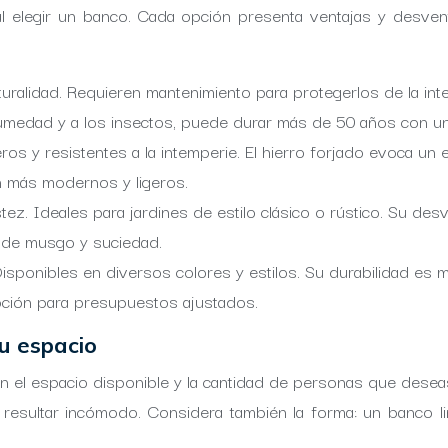
s al elegir un banco. Cada opción presenta ventajas y desve
aturalidad. Requieren mantenimiento para protegerlos de la int
a humedad y a los insectos, puede durar más de 50 años con 
eros y resistentes a la intemperie. El hierro forjado evoca un 
son más modernos y ligeros.
ez. Ideales para jardines de estilo clásico o rústico. Su desve
n de musgo y suciedad.
Disponibles en diversos colores y estilos. Su durabilidad es
pción para presupuestos ajustados.
u espacio
 con el espacio disponible y la cantidad de personas que de
ultar incómodo. Considera también la forma: un banco lin