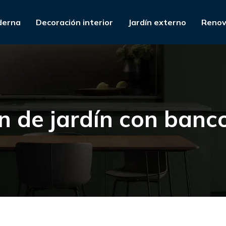
derna
Decoración interior
Jardín externo
Renov
n de jardín con ban