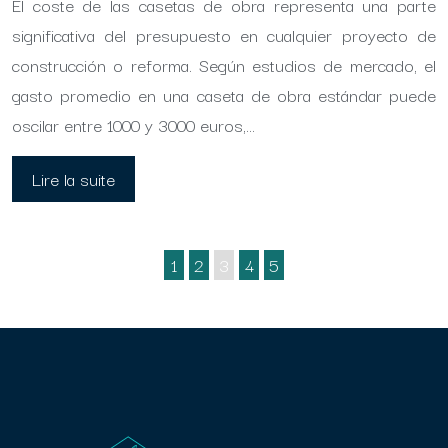
El coste de las casetas de obra representa una parte
significativa del presupuesto en cualquier proyecto de
construcción o reforma. Según estudios de mercado, el
gasto promedio en una caseta de obra estándar puede
oscilar entre 1000 y 3000 euros,…
Lire la suite
1
2
3
4
5